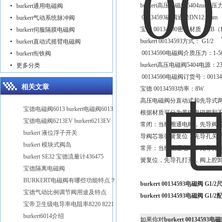
burkert高压电磁阀5404zui大压
burkert通用电磁阀
00134593磁阀通径DN12.0mm
burkert气动系统脉冲阀
宝德 00134590密封材质：EB（
burkert伺服隔膜电磁阀
burkert 00134593方式： G1/2
burkert直动式摇臂电磁阀
00134590电磁阀介质压力：1-50
burkert衔铁阀
burkert高压电磁阀5404电源：23
更多分类
00134590电磁阀订货号：00134
相关文章
宝德 00134593功率：8W
高压电磁阀分直动式和先导式
宝德电磁阀6013 burkert电磁阀6013
根据材质可分为黄铜电磁阀和
宝德电磁阀6213EV burkert6213EV
常闭：当线圈通电时，先导阀
burkert 液位浮子开关
导阀芯靠弹簧复位，先导孔关
burkert 模块式阀岛
常开：当线圈通电时，先导孔
burkert SE32 宝德流量计436475
簧复位，先导孔打开，阀上腔
宝德隔离电磁阀
BURKERT电磁阀有哪些功能特点？
burkert 00134593电磁阀 G1/
宝德气动比例调节阀用途及特点
burkert 00134593电磁阀 G1/
宝帝卫生级电导率电阻率8220 8221
burkert6014介绍
如果你对
burkert 00134593电磁