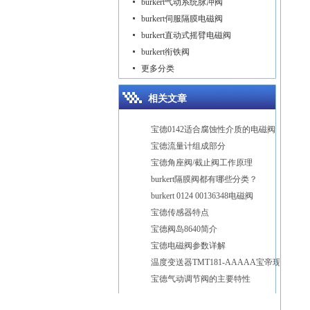
burkert气动系统脉冲阀
burkert伺服隔膜电磁阀
burkert直动式摇臂电磁阀
burkert衔铁阀
更多分类
相关文章
宝德0142适合腐蚀性介质的电磁阀
宝德流量计组成部分
宝德角座阀/截止阀工作原理
burkert隔膜阀都有哪些分类？
burkert 0124 00136348电磁阀
宝德传感器特点
宝德阀岛8640简介
宝德电磁阀参数详解
温度变送器TMT181-AAAAA宝帝现货
宝德气动调节阀的主要特性