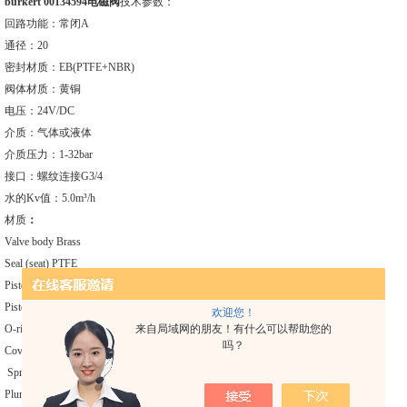
burkert 00134594电磁阀
技术参数：
回路功能：常闭A
通径：20
密封材质：EB(PTFE+NBR)
阀体材质：黄铜
电压：24V/DC
介质：气体或液体
介质压力：1-32bar
接口：螺纹连接G3/4
水的Kv值：5.0m³/h
材质
：
Valve body Brass
Seal (seat) PTFE
Piston Brass
Piston-seal PTFE
欢迎您！
来自局域网的朋友！有什么可以帮助您的
O-rings NBR (FKM optional)
吗？
Cover Brass
Spring 1.4310 Stainless Steel
Plunger Seal NBR (FKM optional)