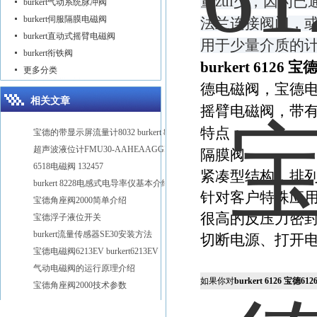
量zui少，因为
burkert气动系统脉冲阀
burkert伺服隔膜电磁阀
法兰连接阀门，
burkert直动式摇臂电磁阀
用于少量介质的
burkert衔铁阀
burkert 6126 
更多分类
德电磁阀，宝德电磁
相关文章
摇臂电磁阀，带
特点：
宝德的带显示屏流量计8032 burkert 8032
超声波液位计FMU30-AAHEAAGGF宝帝
隔膜阀
6518电磁阀 132457
紧凑型结构，排列间距
burkert 8228电感式电导率仪基本介绍
针对客户特殊应
宝德角座阀2000简单介绍
很高的反压力密封性
宝德浮子液位开关
burkert流量传感器SE30安装方法
切断电源、打开
宝德电磁阀6213EV burkert6213EV
气动电磁阀的运行原理介绍
如果你对
burkert 6126 宝德6
宝德角座阀2000技术参数