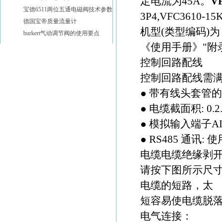
定电流为45A。
V
宝德6511两位五通电磁阀技术参数
3P4,VFC3610-15
德国宝帝质量流量计
机型(类型编码)为：V
burkert气动调节阀的使用要点
《使用手册》"附
控制回路配线
控制回路配线需满
● 带有线头套管
● 电缆截面积: 0.2..
● 模拟输入端子AI1
● RS485 通讯:
电缆电缆绝缘剥开
请按下图所示尺
电缆的短路，太
短容易使电缆脱
电气连接：