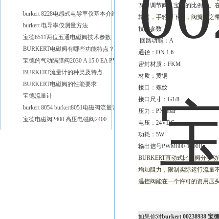
2871调节阀，宝德的比例阀。
burkert 8228电感式电导率仪基本介绍
轮时，手轮即下移，阀瓣随之
burkert 电导率仪测量方法
技术参数：
宝德6511两位五通电磁阀技术参数
回路功能：A
BURKERT电磁阀有哪些功能特点？
通径：DN 1.6
宝德的气动隔膜阀2030 A 15.0 EA PV D20
密封材质：FKM
BURKERT流量计的种类及特点
材质：黄铜
BURKERT电磁阀的性能要求
接口：螺纹
宝德流量计
接口尺寸：G1/8
burkert 8054 burkert8051电磁阀流量计
压力：PN 6bar
宝德电磁阀2400 高压电磁阀2400
电压：24VDC
功耗：5W
输出信号PWM800-1000Hz
BURKERT直动式比例阀分
增加阻力，限制实际运行流量
温控阀能在一个许可的资用压
如果你对
burkert 00238938