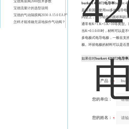
宝德角座阀2000技术参数
burkert 426872电导率
burke
宝德流量计的选型说明
是目前国内使用zui多的电导
宝德的气动隔膜阀2030 A 15.0 EA PV D20
内壁上，调节铂片的面积和距
怎样才能准确无误地操作气动阀？
通常有K=1.K=5.K=10
当K=0.1.0.01时，材料可以
多电极式电导电极，一般在支
极。环状电极的材料可以是石
如果你对
burkert 426872电导率
产品：
您的单位：
您的姓名：