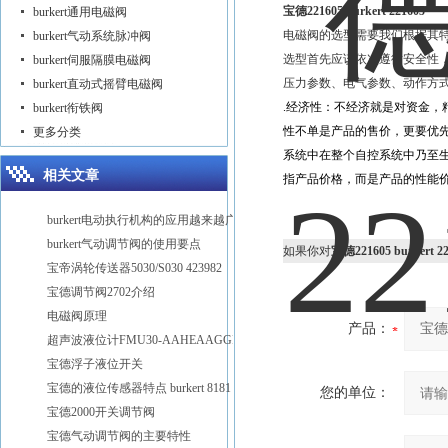
宝德221605 burkert 221605
burkert通用电磁阀
电磁阀的选型需要我们根据其
burkert气动系统脉冲阀
选型首先应该依次遵循安全性
burkert伺服隔膜电磁阀
压力参数、电气参数、动作方式
burkert直动式摇臂电磁阀
.经济性：不经济就是对资金，
burkert衔铁阀
性不单是产品的售价，更要优
更多分类
系统中在整个自控系统中乃至
相关文章
指产品价格，而是产品的性能
burkert电动执行机构的应用越来越广泛
burkert气动调节阀的使用要点
如果你对
宝德221605 burkert 2
宝帝涡轮传送器5030/S030 423982
宝德调节阀2702介绍
电磁阀原理
产品：
超声波液位计FMU30-AAHEAAGGF宝帝
宝德浮子液位开关
宝德的液位传感器特点 burkert 8181
您的单位：
宝德2000开关调节阀
宝德气动调节阀的主要特性