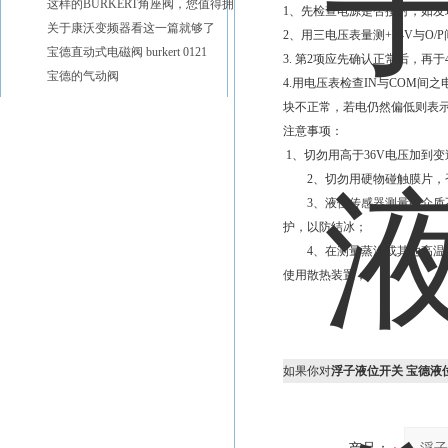
这样的BURKERT角座阀，您值得拥有
1、先检查电源是否接对，如
关于康沃变频器看这一篇就够了
2、用三电压表量测+24V与O
宝德直动式电磁阀 burkert 0121
3. 第2项应先确认正常后，
宝德的气动阀
4.用电压表检查IN与COM间
块不正常，若电仍然偏低则表
注意事项：
1、切勿用高于36V电压加到
2、切勿用硬物碰触膜片，
3、液位传感器测量的介质不
护，以防结冰；
4、在测量蒸汽或其他高温介
使用散热装置；
如果你对
浮子液位开关 宝德液