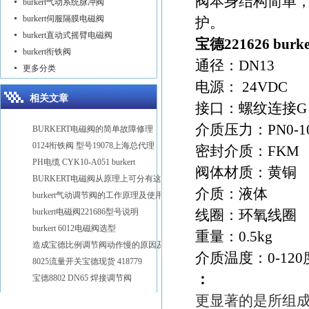
阀本身结构简单
burkert气动系统脉冲阀
burkert伺服隔膜电磁阀
护。
burkert直动式摇臂电磁阀
宝德221626 burke
burkert衔铁阀
通径：DN13
更多分类
电源： 24VDC
相关文章
接口：螺纹连接G 3
介质压力：PN0-1
BURKERT电磁阀的简单故障修理
0124衔铁阀 型号19078上海总代理
密封介质：FKM
PH电缆 CYK10-A051 burkert
阀体材质：黄铜
BURKERT电磁阀从原理上可分有这些种类
介质：液体
burkert气动调节阀的工作原理及使用注意
burkert电磁阀221686型号说明
线圈：环氧线圈
burkert 6012电磁阀选型
重量：0.5kg
造成宝德比例调节阀动作慢的原因及解决方法
介质温度：0-120
8025流量开关宝德现货 418779
：
宝德8802 DN65 焊接调节阀
更显著的是所组