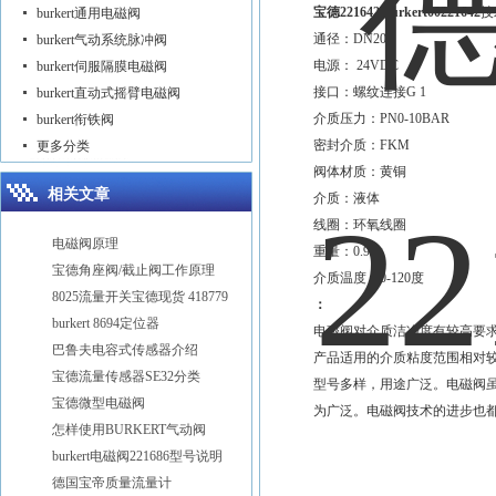
宝德221642 burkert00221642
技
burkert通用电磁阀
通径：DN20
burkert气动系统脉冲阀
电源： 24VDC
burkert伺服隔膜电磁阀
接口：螺纹连接G 1
burkert直动式摇臂电磁阀
介质压力：PN0-10BAR
burkert衔铁阀
密封介质：FKM
更多分类
阀体材质：黄铜
相关文章
介质：液体
线圈：环氧线圈
电磁阀原理
重量：0.9kg
宝德角座阀/截止阀工作原理
介质温度：0-120度
8025流量开关宝德现货 418779
：
burkert 8694定位器
电磁阀对介质洁净度有较高要
巴鲁夫电容式传感器介绍
产品适用的介质粘度范围相对
宝德流量传感器SE32分类
型号多样，用途广泛。电磁阀
宝德微型电磁阀
为广泛。电磁阀技术的进步也
怎样使用BURKERT气动阀
burkert电磁阀221686型号说明
德国宝帝质量流量计