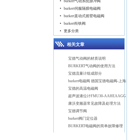
burkert气动系统脉冲阀
burkert伺服隔膜电磁阀
burkert直动式摇臂电磁阀
burkert衔铁阀
更多分类
相关文章
宝德气动阀的材质说明
BURKERT气动阀的使用方法
宝德流量计组成部分
burkert电磁阀 德国宝德电磁阀-上海故得自动化
宝德的高温电磁阀
超声波液位计FMU30-AAHEAAGGF宝帝
康沃变频器常见故障及处理方法
宝德调节阀
burkert阀门定位器
BURKERT电磁阀的简单故障修理