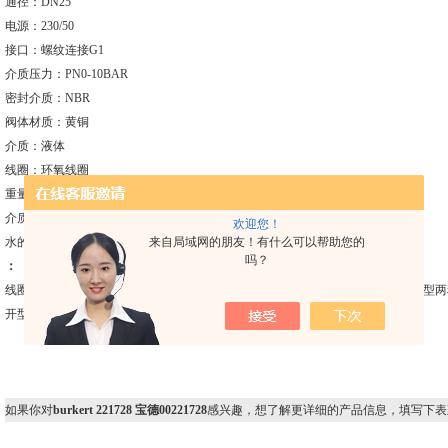
通径：DN25
电源：230/50
接口：螺纹连接G1
介质压力：PN0-10BAR
密封介质：NBR
阀体材质：黄铜
介质：液体
线圈：环氧线圈
重量：0.9kg
介质温度：-10-80度
欢迎您！
来自局域网的朋友！有什么可以帮助您的
水的KV值：11m³/h
吗？
：
线圈电压等级一般采用DC24V、AC220V等。两位三通电磁阀分为常闭型和常开
开型指线圈没通电时气路是通的。
如果你对
burkert 221728 宝德00221728
感兴趣，想了解更详细的产品信息，填写下表