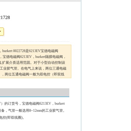
21728
728，burkert 0022728是6213EV宝德电磁阀
货号，宝德电磁阀6213EV，burkert隔膜电磁阀，
阀,扩展介质适用范固。对于小型自动控制设
m的工业胶气管。在电气上来说，两位三通电磁
），两位五通电磁阀一般为双电控（即双线
213EV）的订货号，宝德电磁阀6213EV，burkert
备，气管一般选用8~12mm的工业胶气管。
控(即双线圈)。