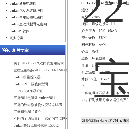
burkert 221740 宝德00221740
burkert通用电磁阀
通径：DN25
burkert气动系统脉冲阀
电源：230/50
burkert伺服隔膜电磁阀
接口：螺纹连接G1 1/4
burkert直动式摇臂电磁阀
介质压力：PN0-10BAR
burkert衔铁阀
密封介质：FKM
更多分类
阀体材质：黄铜
相关文章
介质：液体
线圈：环氧线圈
关于BURKERT气动阀的通用要求
重量：1.7kg
宝德流量接头S030 BURKERT S020型号
介质温度：0-120度
burkert批量控制器
水的KV值：11m³/h
burkert 2103隔膜阀型号
：
CONVO变频器介绍
一般电磁阀不防水，在条件不
宝德6014电磁阀 burkert6014
力，否则使用寿命会缩短或产
宝德的导向微波物位变送器8185
宝德阀岛8640简介
不同的宝德流量计，它们的特点也不同
如果你对
burkert 221740 宝德0
burkert8012流量传感器 556012