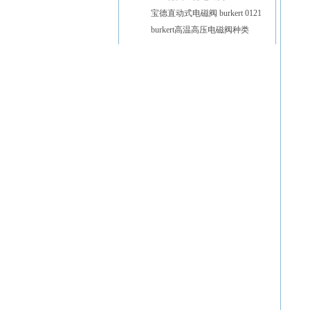
宝德直动式电磁阀 burkert 0121
burkert高温高压电磁阀种类