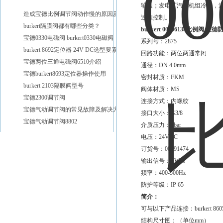
输送；发电厂汽轮机组冷却，
造成宝德比例调节阀动作慢的原因及解决方法
过程控制。
burkert隔膜阀都有哪些分类？
burkert 00696138比例阀 
宝德0330电磁阀 burkert0330电磁阀
系列号：2875
burkert 8692定位器 24V DC选型要素
回路功能：两位两通常闭
宝德两位三通电磁阀6510介绍
通径：DN 4.0mm
宝德burkert8693定位器操作使用
密封材质：FKM
burkert 2103隔膜阀型号
阀体材质：MS
宝德2300调节阀
连接方式：内螺纹
宝德气动调节阀的常见故障及解决方法分享
接口大小：G3/8
宝德气动调节阀8802
介质压力：7bar
电压：24VDC
订货号：00291474
输出信号：PWM
频率：400-500Hz
防护等级：IP 65
简介：
可与以下产品连接：burkert 8605
结构尺寸图：（单位mm）