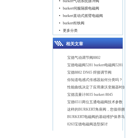
burkert气动系统脉冲阀
burkert伺服隔膜电磁阀
burkert直动式摇臂电磁阀
burkert衔铁阀
更多分类
相关文章
宝德气动调节阀8802
宝德电磁阀5281 burkert电磁阀5281
宝德8802 DN65 焊接调节阀
你知道电感式传感器如何分类吗？
性能曲线决定了应用康沃变频器时的方式方法
宝德流量计8035 burkert 8045
宝德6511两位五通电磁阀技术参数
这样的BURKERT角座阀，您值得拥有
BURKERT电磁阀的基础维护保养马虎不得
0263宝德电磁阀选型探讨