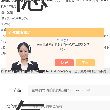
宝德的气动系统的电磁阀 burkert 6524
可与以下产品配套：burkert 8640阀岛、burker
阀6524特点：
设计紧凑
单个安装或组块安装
低功耗
响应时间快
The 2 x 3/2-way valve version is the combination of two pilot flipper solenoid valves Type 61
欢迎您！
订货号：
来自局域网的朋友！有什么可以帮助您的
133486 644068 644067 650373 661092 144750 144753 144754 144903 170261 170266 14
吗？
170282 170287 204710 186260 186259 184400 184043 186257 186258
如果你对
宝德的气动系统的电磁阀 burkert 6524
感兴趣，想了解更详细的产品信息，
产品：
您的单位：