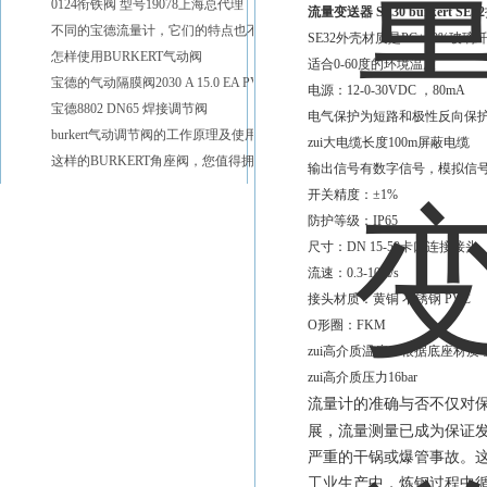
0124衔铁阀 型号19078上海总代理
流量变送器 SE30 burkert SE32
不同的宝德流量计，它们的特点也不同
SE32外壳材质是PC+20%玻璃
怎样使用BURKERT气动阀
适合0-60度的环境温度
宝德的气动隔膜阀2030 A 15.0 EA PV D20
电源：12-0-30VDC ，80mA
宝德8802 DN65 焊接调节阀
电气保护为短路和极性反向保
burkert气动调节阀的工作原理及使用注意
zui大电缆长度100m屏蔽电缆
这样的BURKERT角座阀，您值得拥有
输出信号有数字信号，模拟信
开关精度：±1%
防护等级：IP65
尺寸：DN 15-50卡口连接接头
流速：0.3-10m/s
接头材质：黄铜 不锈钢 PVC
O形圈：FKM
zui高介质温度：根据底座材质 金
zui高介质压力16bar
准确与否不仅对
流量计的
展，流量测量已成为保证
严重的干锅或爆管事故。
工业生产中，炼钢过程中循