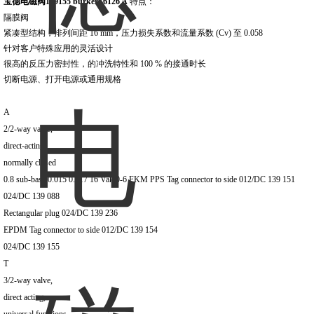
宝德电磁阀139155 burkert 6126 A
特点：
隔膜阀
紧凑型结构，排列间距 16 mm，压力损失系数和流量系数 (Cv) 至 0.058
针对客户特殊应用的灵活设计
很高的反压力密封性，的冲洗特性和 100 % 的接通时长
切断电源、打开电源或通用规格
A
2/2-way valve,
direct-acting,
normally closed
0.8 sub-base 0.015 0.017 16 Vak 0-6 FKM PPS Tag connector to side 012/DC 139 151
024/DC 139 088
Rectangular plug 024/DC 139 236
EPDM Tag connector to side 012/DC 139 154
024/DC 139 155
T
3/2-way valve,
direct acting,