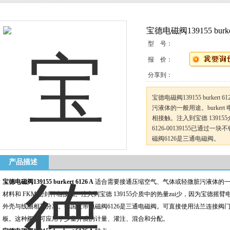
宝德电磁阀139155 burker
型 号：
报 价：
分享到：
宝德电磁阀139155 burke
污液体的一般用途。burkert
相接触。注入到宝德 1391
6126-00139155已通
磁阀6126是三通电磁阀。
产品描述
宝德电磁阀139155 burkert 6126 A
适合需要接通压缩空气、气体或轻微脏污液体的一般用途
材料和 FKM 密封件相接触。注入到宝德 139155介质中的热量zui少，因为宝德摇臂电磁
外壳与线圈相互分离。德国宝帝电磁阀6126是三通电磁阀。可直接使用法兰连接阀
板。这种阀门可应用于少量介质的计量、灌注、混合和分配。