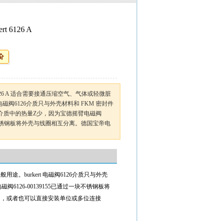
t 6126 A
rt 6126 A 适合需要接通压缩空气、气体或轻微脏
 电磁阀6126介质只与外壳材料和 FKM 密封件
55介质中的热量Z少，因为宝德摇臂电磁阀
过一块不锈钢板将外壳与线圈相互分离。德国宝帝电
。burkert 电磁阀6126介质只与外壳
阀6126-00139155已通过一块不锈钢板将
门，或者也可以直接安装单位或多位连接