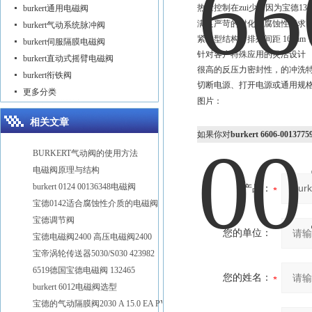
热量控制在zui少，因为宝德13
burkert通用电磁阀
满足严苛的耐化学腐蚀性要求
burkert气动系统脉冲阀
紧凑型结构，排列间距 16 mm，压
burkert伺服隔膜电磁阀
针对客户特殊应用的灵活设计
burkert直动式摇臂电磁阀
很高的反压力密封性，的冲洗特性
burkert衔铁阀
切断电源、打开电源或通用规
更多分类
图片：
相关文章
如果你对
burkert 6606-0013
BURKERT气动阀的使用方法
电磁阀原理与结构
burkert 0124 00136348电磁阀
产品：
宝德0142适合腐蚀性介质的电磁阀
宝德调节阀
您的单位：
宝德电磁阀2400 高压电磁阀2400
宝帝涡轮传送器5030/S030 423982
6519德国宝德电磁阀 132465
您的姓名：
burkert 6012电磁阀选型
宝德的气动隔膜阀2030 A 15.0 EA PV D20