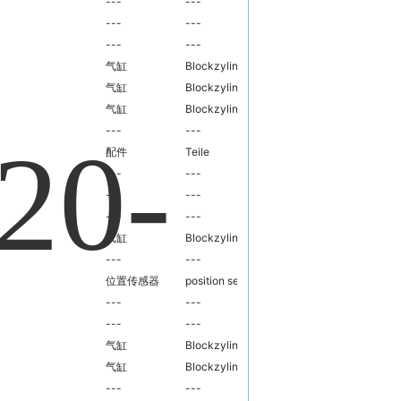
---
---
---
---
---
---
---
---
---
气缸
Blockzylinder
10901210100000
气缸
Blockzylinder
10901210100000
气缸
Blockzylinder
10901210100000
---
---
---
配件
Teile
10901990000000
---
---
---
---
---
---
---
---
---
气缸
Blockzylinder
10901210100000
---
---
---
位置传感器
position sensor
10905200000000
---
---
---
---
---
---
气缸
Blockzylinder
10901210100000
气缸
Blockzylinder
10901210100000
---
---
---