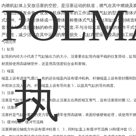
内燃机缸体上安放活塞的空腔。是活塞运动的轨道，燃气在其中燃烧及
气传给的爆发余热，使发动机保持正常的工作温度。气缸的型式有整体
式两种。气缸和缸体铸成一个整体时称整体式气缸;气缸和缸体分别铸造
套与冷却水直接接触的称作湿式气缸套;不与冷却水直接接触的称作干式
严密性，减少活塞在其中运动的摩擦损失，气缸内壁应有较高的加工精
气动元件
1）缸筒
缸筒的内径大小代表了气缸输出力的大小。活塞要在缸筒内做平稳的往复滑动，缸筒内表
材质除使用高碳钢管外，还是用高强度铝合金和黄铜。
2）端盖
端盖上设有进排气通口，有的还在端盖内设有缓冲机构。杆侧端盖上设有密封圈和防
外部灰尘混入缸内。杆侧端盖上设有导向套 5，以提高气缸的导向精度。
3）活塞
活塞是气缸中的受压力零件。为防止活塞左右两腔相互窜气，设有活塞密封圈 12。还
4）活塞杆
活塞杆是气缸中重要的受力零件。通常使用高碳钢，表面经镀硬铬处理，或使用不
5）缓冲柱塞、缓冲节流阀
活塞两侧沿轴线方向设有缓冲柱塞 1、3，同时缸盖上有缓冲节流阀 14和缓冲套 1