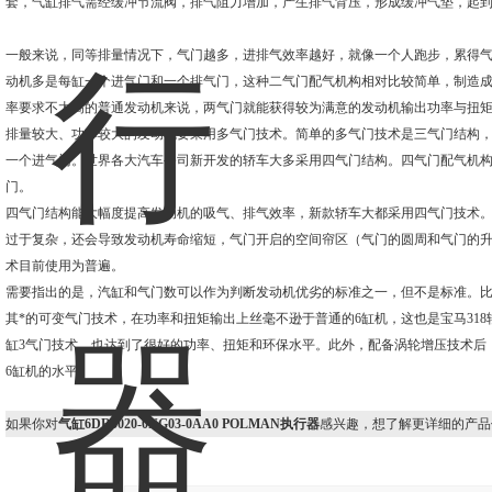
套，气缸排气需经缓冲节流阀，排气阻力增加，产生排气背压，形成缓冲气垫，起
一般来说，同等排量情况下，气门越多，进排气效率越好，就像一个人跑步，累得
动机多是每缸一个进气门和一个排气门，这种二气门配气机构相对比较简单，制造
率要求不太高的普通发动机来说，两气门就能获得较为满意的发动机输出功率与扭
排量较大、功率较大的发动机要采用多气门技术。简单的多气门技术是三气门结构
一个进气门。世界各大汽车公司新开发的轿车大多采用四气门结构。四气门配气机
门。
四气门结构能大幅度提高发动机的吸气、排气效率，新款轿车大都采用四气门技术
过于复杂，还会导致发动机寿命缩短，气门开启的空间帘区（气门的圆周和气门的
术目前使用为普遍。
需要指出的是，汽缸和气门数可以作为判断发动机优劣的标准之一，但不是标准。比如
其*的可变气门技术，在功率和扭矩输出上丝毫不逊于普通的6缸机，这也是宝马31
缸3气门技术，也达到了很好的功率、扭矩和环保水平。此外，配备涡轮增压技术后，
6缸机的水平。
如果你对
气缸6DR5020-0NG03-0AA0 POLMAN执行器
感兴趣，想了解更详细的产品