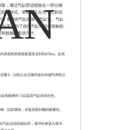
膨胀，通过气缸壁还能散去一部分燃
式和单铸式。单铸式又分为干式和湿
时，单铸的气缸筒称为气缸套。气缸
气缸套。为了保持气缸与活塞接触的
度和精确的形状尺寸。
面的表面粗糙度应达到Ra0.8um。缸筒
尘圈 6，以防止从活塞杆处向外漏气和防止
设有耐磨环 11以提高气缸的导向性。
锈钢，以防腐蚀，并提高密封圈的耐磨性。
5，当气缸运动到端头时，缓冲柱塞进入缓冲