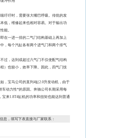
到缓冲作用
气喘吁吁时，需要张大嘴巴呼吸。传统的发
成本低，维修起来也相对容易。对于输出功
矩性能。
，即在一进一排的二气门结构基础上再加上
构中，每个汽缸各有两个进气门和两个排气
。不过，达到或超过六气门不仅使配气结构
升程）也较小，效率下降。因此，四气门技
，宝马公司的直列4缸2.0升发动机，由于
8轿车动力性*的原因。奔驰公司长期采用每
宝来1.8T4缸机的功率和扭矩也能达到普通
信息，填写下表直接与厂家联系：