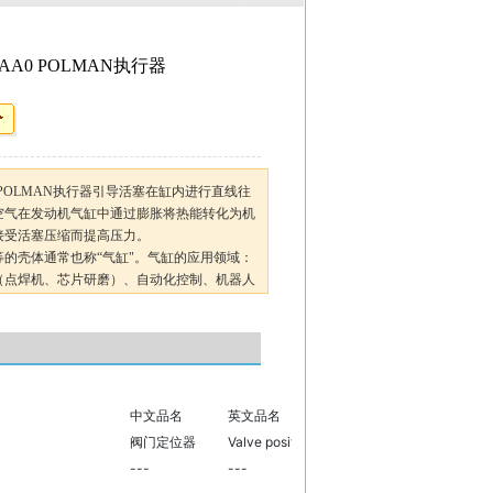
-0AA0 POLMAN执行器
0AA0 POLMAN执行器引导活塞在缸内进行直线往
空气在发动机气缸中通过膨胀将热能转化为机
接受活塞压缩而提高压力。
的壳体通常也称“气缸"。气缸的应用领域：
（点焊机、芯片研磨）、自动化控制、机器人
中文品名
英文品名
中国纳税编码
阀门定位器
Valve positioner
10906020600000
---
---
---