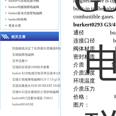
magnetic core is tig
burkert气动系统脉冲阀
burkert伺服隔膜电磁阀
built-in to the inl
burkert直动式摇臂电磁阀
combustible gases.
burkert衔铁阀
burkert0293 G
更多分类
通径 burkert 
相关文章
连接口径 burkert
阀体材质 
性能曲线决定了应用康沃变频器时的方式方法
宝德隔离电磁阀
密封材质 N
宝帝流量计
介质 氢气、
宝德的反馈器1060技术参数
介质温度 -15
burkert 8228电感式电导率仪基本介绍
宝德介质隔离电磁阀0124 T 3.0 g1/4 24V
环境温度 -15
宝德流量接头S030 BURKERT S020型号
介质压力 0-0.
宝德0142适合腐蚀性介质的电磁阀
价格： 
burkert8012流量传感器 556012
图片：
burkert6014介绍