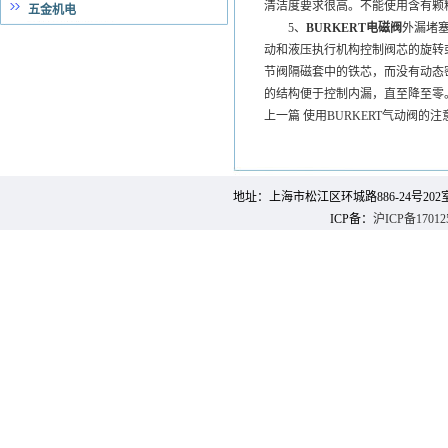
清洁度要求很高。不能使用含有颗
五金机电
5、
BURKERT电磁阀
外漏堵
动和液压执行机构控制阀芯的旋转
节阀隔磁套中的铁芯，而没有动态
的结构便于控制内漏，直至降至零
上一篇
使用BURKERT气动阀的
地址：上海市松江区环城路886-24号202室 邮 编：
ICP备：
沪ICP备17012