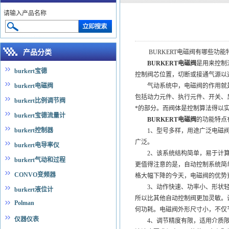
请输入产品名称
产品分类
BURKERT电磁阀有哪些功能
BURKERT电磁阀
是用来控制
burkert宝德
控制阀芯位置，切断或接通气源以
burkert电磁阀
气动系统中，电磁阀的作用就是
包括动力元件、执行元件、开关、
burkert比例调节阀
*的部分。而阀体是控制算法得以
burkert宝德流量计
BURKERT电磁阀
的功能特点
burkert控制器
1、型号多样，用途广泛电磁阀
广泛。
burkert电导率仪
2、该系统结构简单，易于计算
burkert气动和过程
更值得注意的是，自动控制系统简
CONVO变频器
格大幅下降的今天，电磁阀的优势
3、动作快速、功率小、形状轻
burkert液位计
所以比其他自动控制阀更加灵敏。
Polman
何功耗。电磁阀外形尺寸小，不仅
仪器仪表
4、调节精度有限，适用介质限