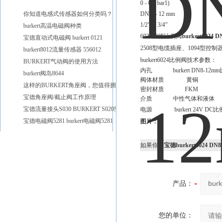
0 - 0.7 bar1)
你知道电感式传感器如何分类吗？
DN 8 - 12 mm
1/2”和 3/4”
burkert高温电磁阀种类
6024宝德比例阀
burkert6024
宝德直动式电磁阀 burkert 0121
2508型电缆插座、1094型控
burkert8012流量传感器 556012
burkert6024比例阀
技术参数：
BURKERT气动阀的使用方法
内孔 burkert DN8-12m
burkert阀岛8644
阀体材质 黄铜
这样的BURKERT角座阀，您值得拥有
密封材质 FKM
宝德角座阀/截止阀工作原理
介质 中性气体和液体
宝德流量接头S030 BURKERT S020型号
电源
burkert 24V DC
宝德电磁阀5281 burkert电磁阀5281
图片：
如果你对
宝德burkert6024 D
产品：
您的单位：