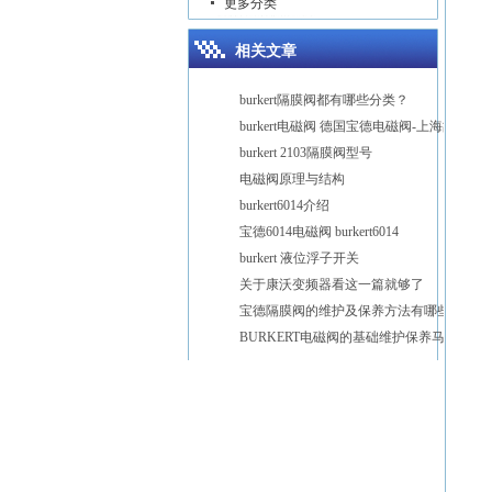
更多分类
相关文章
burkert隔膜阀都有哪些分类？
burkert电磁阀 德国宝德电磁阀-上海故得自动化
burkert 2103隔膜阀型号
电磁阀原理与结构
burkert6014介绍
宝德6014电磁阀 burkert6014
burkert 液位浮子开关
关于康沃变频器看这一篇就够了
宝德隔膜阀的维护及保养方法有哪些
BURKERT电磁阀的基础维护保养马虎不得