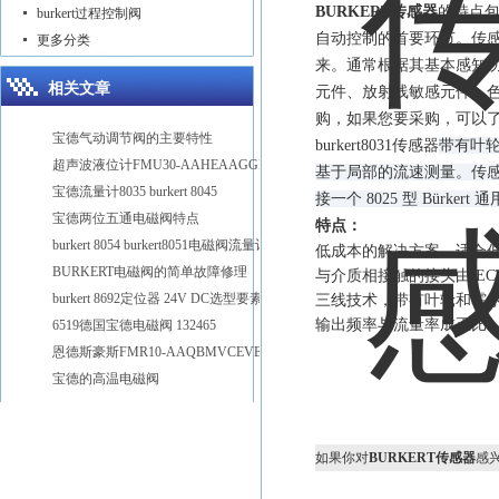
BURKERT传感器
的特点包
burkert过程控制阀
自动控制的首要环节。传
更多分类
来。通常根据其基本感知
相关文章
元件、放射线敏感元件、色
购，如果您要采购，可以
宝德气动调节阀的主要特性
burkert8031传感器
带有叶
超声波液位计FMU30-AAHEAAGGF宝帝
基于局部的流速测量。传
宝德流量计8035 burkert 8045
接一个 8025 型 Bürkert
宝德两位五通电磁阀特点
特点：
burkert 8054 burkert8051电磁阀流量计
低成本的解决方案，适合
BURKERT电磁阀的简单故障修理
与介质相接触的接头由 ECTFE
burkert 8692定位器 24V DC选型要素
三线技术，带有叶轮和霍尔传感器
输出频率与流量率成正比，P
6519德国宝德电磁阀 132465
恩德斯豪斯FMR10-AAQBMVCEVEE2雷达物位计
宝德的高温电磁阀
如果你对
BURKERT传感器
感