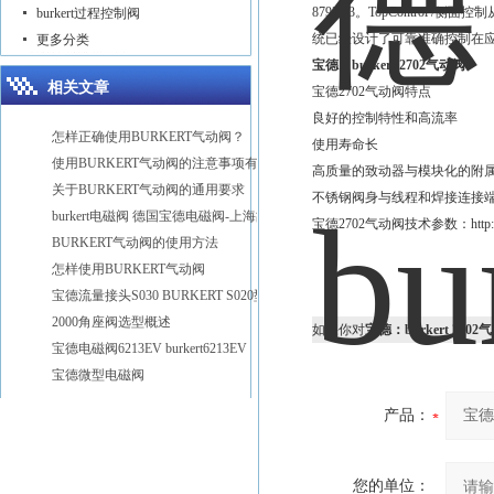
8792/93。TopContro
burkert过程控制阀
统已经设计了可靠准确控制在应
更多分类
宝德：burkert 2702气动阀
相关文章
宝德2702气动阀特点
良好的控制特性和高流率
怎样正确使用BURKERT气动阀？
使用寿命长
使用BURKERT气动阀的注意事项有哪些？
高质量的致动器与模块化的附
关于BURKERT气动阀的通用要求
不锈钢阀身与线程和焊接连接
burkert电磁阀 德国宝德电磁阀-上海故得自动化
宝德2702气动阀技术参数：http://www.
BURKERT气动阀的使用方法
怎样使用BURKERT气动阀
宝德流量接头S030 BURKERT S020型号
2000角座阀选型概述
如果你对
宝德：burkert 2702
宝德电磁阀6213EV burkert6213EV
宝德微型电磁阀
产品：
您的单位：