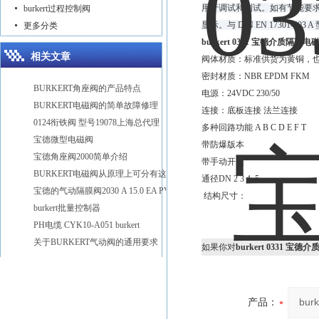
用于调试和测试。如有节能要求
burkert过程控制阀
显示。与 DIN EN 17301-
更多分类
burkert 0331 宝德介质隔离电
相关文章
阀体材质：标准供货为黄铜，
密封材质：NBR EPDM FKM
BURKERT角座阀的产品特点
电源：24VDC 230/50
BURKERT电磁阀的简单故障修理
连接：底板连接 法兰连接
0124衔铁阀 型号19078上海总代理
多种回路功能 A B C D E F T
宝德微型电磁阀
带防爆版本
宝德角座阀2000简单介绍
带手动开关
BURKERT电磁阀从原理上可分有这些种类
通径DN 2 3 4 5
宝德的气动隔膜阀2030 A 15.0 EA PV D20
结构尺寸：
burkert批量控制器
PH电缆 CYK10-A051 burkert
关于BURKERT气动阀的通用要求
如果你对
burkert 0331 宝
产品：