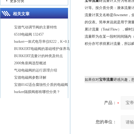
宝帝流量计
流量计又分为有
差
更多分类
计
等。按介质分类：
液体流量
相关文章
流量计英文名称是flowmet
的仪表。简单来说就是用于测量管
宝德气动调节阀的主要特性
累计流量（Total Flow
6518电磁阀 132457
流量即为在某一段时间间隔内
burkert一体式电导率仪8222，K=0.1
积分亦可求得累计流量，所以
BURKERT电磁阀的基础维护保养马虎不得
BURKERT流量计的种类及特点
2000角座阀选型概述
气动电磁阀的运行原理介绍
宝德电磁阀参数详解
如果你对
宝帝流量计
感兴趣，
宝德0142适合腐蚀性介质的电磁阀
burkert隔膜阀都有哪些分类？
产品：
您的单位：