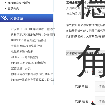
宝德角座阀1396 burkert 00139
burkert过程控制阀
介质通过阀门时温度损失，保证
更多分类
接式阀盖,压力自紧密封阀盖,
相关文章
：
氧气截止阀采用材质优良的硅
在安装BURKERT角座阀时，需要注意以下几点
的防爆阻燃性能，消除了氧气
这样的BURKERT角座阀，您值得拥有
阀门的功能外，又有其自身的
BURKERT角座阀的产品特点
宝德角座阀2000简单介绍
电磁阀原理与结构
如果你对
宝德角座阀1396 burker
2000burkert角座阀型号
burkert 0124 00136348电磁阀
宝德流量计分类
产品：
你知道电感式传感器如何分类吗？
burkert一体式电导率仪8222，K=0.1
您的单位：
您的姓名：