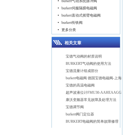
burkert气动系统脉冲阀
burkert伺服隔膜电磁阀
burkert直动式摇臂电磁阀
burkert衔铁阀
更多分类
相关文章
宝德气动阀的材质说明
BURKERT气动阀的使用方法
宝德流量计组成部分
burkert电磁阀 德国宝德电磁阀-上海故得自动化
宝德的高温电磁阀
超声波液位计FMU30-AAHEAAGGF宝帝
康沃变频器常见故障及处理方法
宝德调节阀
burkert阀门定位器
BURKERT电磁阀的简单故障修理