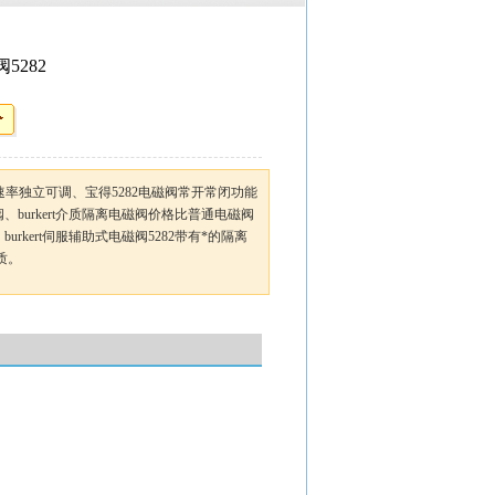
5282
开关闭速率独立可调、宝得5282电磁阀常开常闭功能
burkert介质隔离电磁阀价格比普通电磁阀
rkert伺服辅助式电磁阀5282带有*的隔离
质。