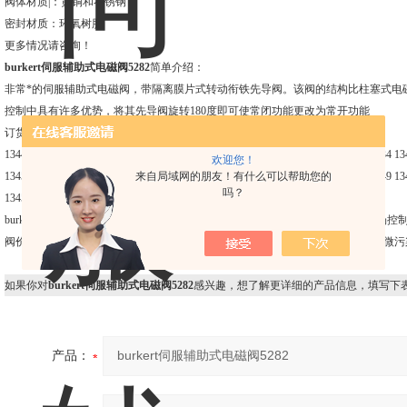
阀体材质|：黄铜和不锈钢
密封材质：环氧树脂
更多情况请咨询！
burkert伺服辅助式电磁阀5282
简单介绍：
非常*的伺服辅助式电磁阀，带隔离膜片式转动衔铁先导阀。该阀的结构比柱塞式电
控制中具有许多优势，将其先导阀旋转180度即可使常闭功能更改为常开功能
订货号：
134430 134434 134438 134442 134446 134514 134518 134522 134526 134230 134534 13
欢迎您！
来自局域网的朋友！有什么可以帮助您的
134515 134519 134523 134527 134531 134535 134433 134437 134441 134445 134449 13
吗？
134537
burkert 5282电磁阀打开关闭速率独立可调、宝得5282电磁阀常开常闭功能可现场控
阀价格比普通电磁阀要贵一点、污染介质电磁阀、
带有*的隔离技术，适用于 轻微
如果你对
burkert伺服辅助式电磁阀5282
感兴趣，想了解更详细的产品信息，填写下
产品：