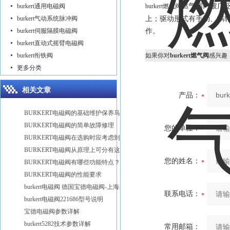
燃气阀门被广
burkert通用电磁阀
burkert燃气阀
上；驱动形式有手动、蜗
burkert气动系统脉冲阀
作。
burkert伺服隔膜电磁阀
burkert直动式摇臂电磁阀
burkert衔铁阀
如果你对
burkert燃气阀
感兴趣
更多分类
相关文章
产品：
BURKERT电磁阀的基础维护保养马虎不得
BURKERT电磁阀的简单故障修理
您的单位：
BURKERT电磁阀在选购时应考虑到这几点
BURKERT电磁阀从原理上可分有这些种类
您的姓名：
BURKERT电磁阀有哪些功能特点？
BURKERT电磁阀的性能要求
burkert电磁阀 德国宝德电磁阀-上海故得自动化
联系电话：
burkert电磁阀221686型号说明
宝德电磁阀参数详解
burkert5282技术参数详解
常用邮箱：