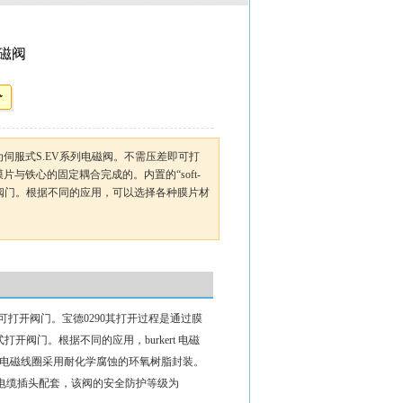
型电磁阀
型电磁阀为伺服式S.EV系列电磁阀。不需压差即可打
与铁心的固定耦合完成的。内置的“soft-
打开阀门。根据不同的应用，可以选择各种膜片材
即可打开阀门。宝德0290其打开过程是通过膜
打开阀门。根据不同的应用，burkert 电磁
290电磁线圈采用耐化学腐蚀的环氧树脂封装。
803 A 型电缆插头配套，该阀的安全防护等级为