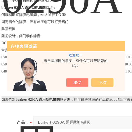
IP65，不锈钢阀体式 NEMA 4X。
burkert 0290A 通用型电磁阀
特点：
伺服辅助式隔膜电磁阀，zui大通径 DN 50
固定耦合的隔膜，没有差压也可以打开阀门
防震线圈
阻尼设计，阀门动作静音
DC 式节能节电
常用订货号：
欢迎您！
050294 049229 049050 049518 053674 058427 053674 053675 066981 057155 085291 08
来自局域网的朋友！有什么可以帮助您的
059910 065542 018348 043816 048707 045931 058766 053910 044373 058766 053910 0
吗？
048708 045765 065362 066460 018121 045292 049745 045290 045293 058627 045291 0
如果你对
burkert 0290A 通用型电磁阀
感兴趣，想了解更详细的产品信息，填写下表
产品：