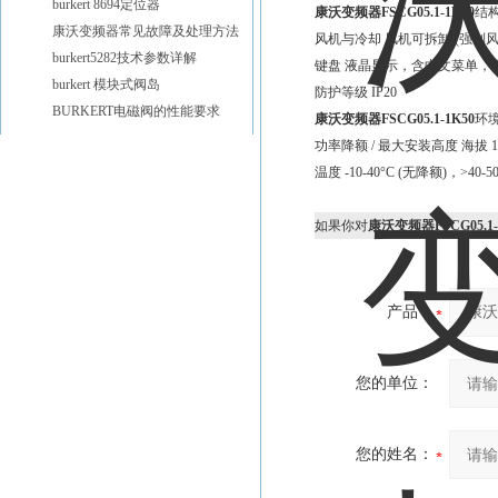
burkert 8694定位器
康沃变频器FSCG05.1-1K50
结
康沃变频器常见故障及处理方法
风机与冷却 风机可拆卸 (强制风
burkert5282技术参数详解
键盘 液晶显示，含中文菜单，
burkert 模块式阀岛
防护等级 IP20
BURKERT电磁阀的性能要求
康沃变频器FSCG05.1-1K50
环
功率降额 / 最大安装高度 海拔 10
温度 -10-40°C (无降额)，>40-50
如果你对
康沃变频器FSCG05.1-
产品：
您的单位：
您的姓名：