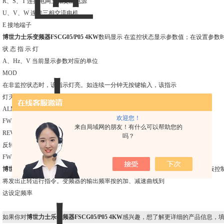
R、S、T 连接电网三相交流电源
U、V、W 连接三相交流电机
E 接地端子
博世力士乐变频器FSCG05/P05 4KW
数码显示 在监控状态显示参数值；在设置参数
状 态 指 示 灯
A、Hz、V 当前显示参数对应的单位
MOD
在非监控状态时，该指示灯亮。如连续一分钟无按键输入，该指示
灯灭，变频器返回监控状态
ALM 警告指示灯，表示变频器当前处于过电流或过电压抑制状态
欢迎您！
FWD 正转指示灯，表示变频器输出正相序，接入电机时，电机正转
来自局域网的朋友！有什么可以帮助您的
REV
吗？
反转指示灯，表示变频器输出逆相序，接入电机时，电机反转。如
FWD、 REV指示灯同时亮，表示变频器工作在直流制动状态
博世力士乐变频器FSCG05/P05 4KW
正转运行键：当“运行指令通道”[b-3]=0“面板
将发出正转运行指令。变频器的输出频率按的加、减速曲线到
达设定频率
如果你对
博世力士乐变频器FSCG05/P05 4KW
感兴趣，想了解更详细的产品信息，