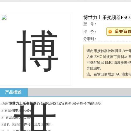
博世力士乐变频器FSCG05
型 号：
报 价：
分享到：
请勿用接触器控制博世力士乐变频
入侧 EMC 滤波器可抑制
可选配输出 EMC 滤波器来
导线漏电
流。在输出侧增加 AC 输出电
4K00损坏。
产品描述
适用
博世力士乐变频器FSCG05/P05 4KW
机型 端子符号 功能说明
P 直流侧电压正端子
P- 直流侧电压负端子
PB P、PB间可连接直流制动电阻