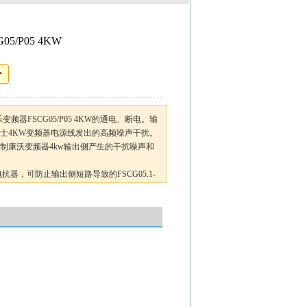
/P05 4KW
器FSCG05/P05 4KW的通电、断电。输
从博士4KW变频器电源线发出的高频噪声干扰。
抑制康沃变频器4kw输出侧产生的干扰噪声和
抗器，可防止输出侧短路导致的FSCG05.1-