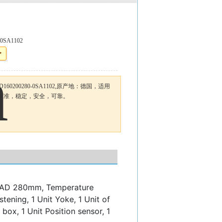
-0SA1102
160200280-0SA1102,原产地：德国，适用
精准，稳定，安全，可靠。
LAD 280mm, Temperature
stening, 1 Unit Yoke, 1 Unit of
 box, 1 Unit Position sensor, 1