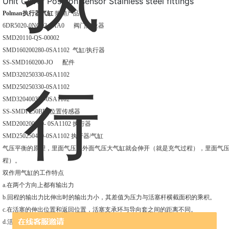
Unit Cover Position sensor Stainless steel fittings
Polman执行器气缸
热销产品
：
6DR5020-0NG03-0AA0 阀门定位器
SMD20110-QS-00002
SMD160200280-0SA1102 气缸/执行器
SS-SMD160200-JO 配件
SMD320250330-0SA1102
SMD250250330-0SA1102
SMD320400330-0SA1102
SS-SMDP250BB 位置传感器
SMD200200280- 0SA1102 执行器
SMD250250480-0SA1102 执行器/气缸
气压平衡的原理，里面气压比外面气压大气缸就会伸开（就是充气过程），里面气
程）。
双作用气缸的工作特点
a.在两个方向上都有输出力
b.回程的输出力比伸出时的输出力小，其差值为压力与活塞杆横截面积的乘积。
c.在活塞的伸出位置和返回位置，活塞支承环与导向套之间的距离不同。
d.活塞杆不能承受径向载荷。