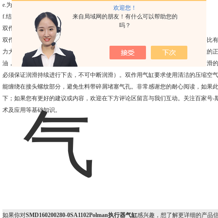
e.为使回程时的输出力足够大，活塞杆直径一般较小
欢迎您！
来自局域网的朋友！有什么可以帮助您的
f.结构简单，性能优良
吗？
双作用气缸使用注意事项：
双作用气缸不等同于双出杆气缸，受活塞杆的影响，无杆腔进气时产生的推力要比
力大于活塞杆收回的力），气动回路设计时需要考虑。在使用中：必须保证气缸的
油，避免活塞缸筒的过早磨损（部分进口气缸因活塞上预涂油脂，可采用无油润滑
必须保证润滑持续进行下去，不可中断润滑）。双作用气缸要求使用清洁的压缩空
能缠绕在接头螺纹部分，避免生料带碎屑堵塞气孔。非常感谢您的耐心阅读，如果
下；如果您有更好的建议或内容，欢迎在下方评论区留言与我们互动。关注百家号-
术及应用等基础知识。
如果你对
SMD160200280-0SA1102Polman执行器气缸
感兴趣，想了解更详细的产品