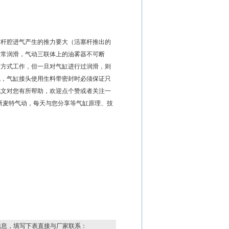
有杆腔进气产生的推力要大（活塞杆推出的
正常润滑，气动三联体上的油雾器不可断
的方式工作，但一旦对气缸进行过润滑，则
气，气缸接头使用生料带密封时必须保证只
此文对您有所帮助，欢迎点个赞或者关注一
斯麦特气动，每天与您分享等气缸原理、技
信息，填写下表直接与厂家联系：