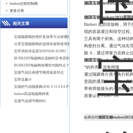
德国宝德burkert203
burkert过程控制阀
更多分类
德国宝德burkert203
相关文章
Bürkert 底部排放
现的容器灌注和排空过程
宝德隔膜阀的维护及保养方法有哪些
兰具有两个斜角。这种结
分享宝德隔膜阀的选择依据和使用要点
构密封分离。通过气动先
宝帝涡轮传送器5030/S030 423982
能 A，通过弹簧力在静止
BURKERT电磁阀在选购时应考虑到这几点
德国宝德burkert203
BURKERT电磁阀有哪些功能特点？
*的外壳，没有焊缝
宝德气动比例调节阀用途及特点
通过隔膜将介质与执行机
宝帝流量计
坚固的通用执行机构，具
宝德的气动隔膜阀2030 A 15.0 EA PV D20
带有焊接接头的不锈钢外
burkert高温电磁阀种类
质量认证 FDA / 3A
宝德气动调节阀8802
如果你对
德国宝德burkert2