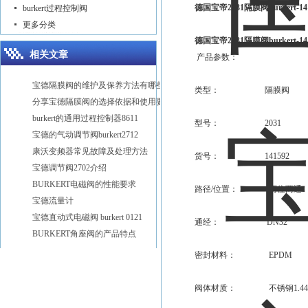
德国宝帝2031隔膜阀burkert-1
burkert过程控制阀
更多分类
德国宝帝2031隔膜阀burkert-1
相关文章
产品参数：
宝德隔膜阀的维护及保养方法有哪些
类型： 隔膜阀
分享宝德隔膜阀的选择依据和使用要点
burkert的通用过程控制器8611
型号： 2031
宝德的气动调节阀burkert2712
康沃变频器常见故障及处理方法
货号： 141592
宝德调节阀2702介绍
BURKERT电磁阀的性能要求
路径/位置： 两位两通
宝德流量计
宝德直动式电磁阀 burkert 0121
通经： DN32
BURKERT角座阀的产品特点
密封材料： EPDM
阀体材质： 不锈钢1.4435 /