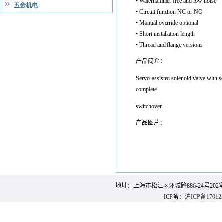
• Waterhammer free and low noise
五金机电
• Circuit function NC or NO
• Manual override optional
• Short installation length
• Thread and flange versions
产品简介：
Servo-assisted solenoid valve with se
complete
switchover.
产品图片：
地址：上海市松江区环城路886-24号202室 邮 编：
ICP备：
沪ICP备17012