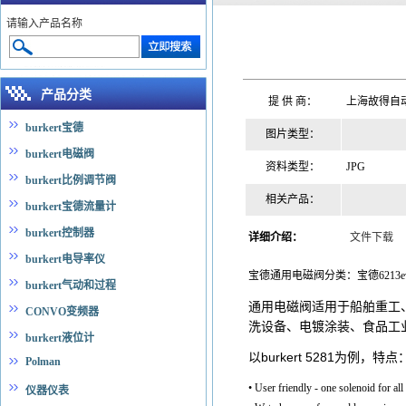
请输入产品名称
产品分类
提 供 商：
上海故得自
burkert宝德
图片类型：
burkert电磁阀
资料类型：
JPG
burkert比例调节阀
相关产品：
burkert宝德流量计
burkert控制器
详细介绍：
文件下载
burkert电导率仪
宝德通用电磁阀分类：宝德6213ev、宝德62
burkert气动和过程
通用电磁阀适用于船舶重工
CONVO变频器
洗设备、电镀涂装、食品工
burkert液位计
以burkert 5281为例，特点
Polman
• User friendly - one solenoid for all 
仪器仪表