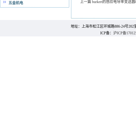
上一篇
burkert的感应电导率变送器8
五金机电
地址：上海市松江区环城路886-24号202室 邮 编：
ICP备：
沪ICP备17012