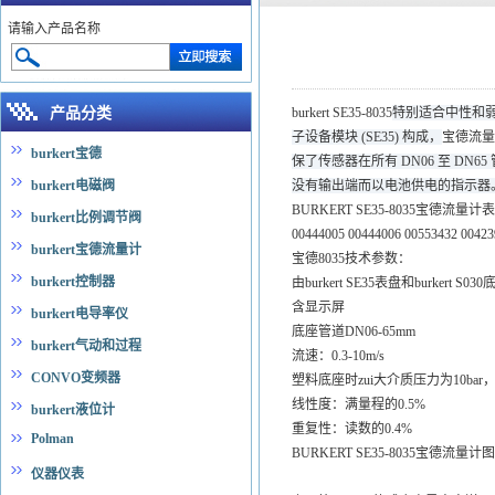
请输入产品名称
产品分类
burkert SE35-8035
特别适合中性和
子设备模块 (SE35) 构成，
宝德流量计
burkert宝德
保了传感器在所有 DN06 至 DN6
burkert电磁阀
没有输出端而以电池供电的指示器
BURKERT SE35-8035宝德流量
burkert比例调节阀
00444005 00444006 00553432 0042
burkert宝德流量计
宝德8035技术参数：
burkert控制器
由burkert SE35表盘和burkert S0
含显示屏
burkert电导率仪
底座管道DN06-65mm
burkert气动和过程
流速：0.3-10m/s
CONVO变频器
塑料底座时zui大介质压力为10bar，
线性度：满量程的0.5%
burkert液位计
重复性：读数的0.4%
Polman
BURKERT SE35-8035宝德流量计
仪器仪表