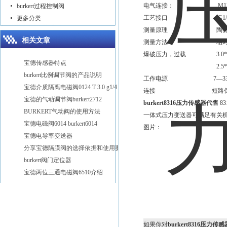
电气连接： M12*1p
burkert过程控制阀
工艺接口 G1/4 NP
更多分类
测量原理 陶瓷
相关文章
测量方法 相对压
爆破压力，过载
3.0*
宝德传感器特点
2.5*full scale a
burkert比例调节阀的产品说明
工作电源 7—33 
宝德介质隔离电磁阀0124 T 3.0 g1/4 24V
连接 短路保护或
宝德的气动调节阀burkert2712
burkert8316压力传感器代售
8
BURKERT气动阀的使用方法
一体式压力变送器可满足有关机
宝德电磁阀6014 burkert6014
图片：
宝德电导率变送器
分享宝德隔膜阀的选择依据和使用要点
burkert阀门定位器
宝德两位三通电磁阀6510介绍
如果你对
burkert8316压力传