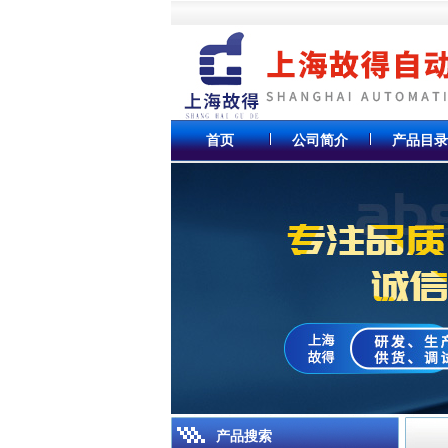
首页
公司简介
产品目录
产品搜索