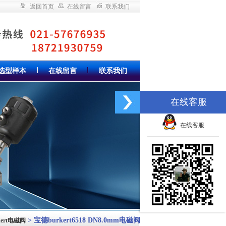
返回首页
在线留言
联系我们
选型样本
在线留言
联系我们
在线客服
在线客服
> 宝德burkert6518 DN8.0mm电磁阀
kert电磁阀