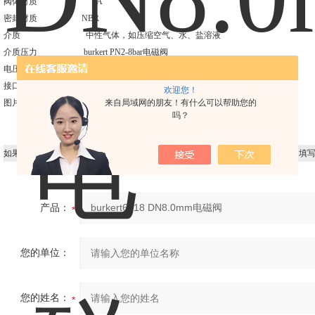
阀体材质 PA
密封材质 NBR
介质 中性气体，如压缩空气、水、盐溶液
介质压力 burkert PN2-8bar电磁阀
电压 burkert 24V DC电磁阀 burkert 110/ 50电磁阀
接口尺寸 burkert G1/4电磁阀
欢迎您！
来自局域网的朋友！有什么可以帮助您的
图片：
吗？
如果你对
宝德burkert6518 DN8.0mm电磁阀
感兴趣，想了解更详细的产品信息，填
产品：
您的单位：
您的姓名：