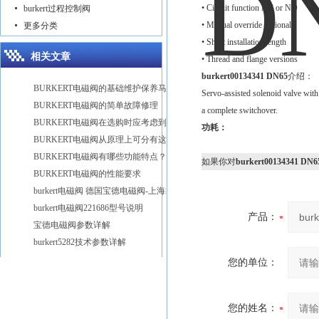
• Circuit function NC or NO
burkert过程控制阀
• Manual override optional
更多分类
• Short installation length
相关文章
• Thread and flange versions
burkert00134341 DN65
介绍：
BURKERT电磁阀的基础维护保养马虎不得
Servo-assisted solenoid valve with 
BURKERT电磁阀的简单故障修理
a complete switchover.
BURKERT电磁阀在选购时应考虑到这几点
功耗：
BURKERT电磁阀从原理上可分有这些种类
BURKERT电磁阀有哪些功能特点？
如果你对
burkert00134341 DN6
BURKERT电磁阀的性能要求
burkert电磁阀 德国宝德电磁阀-上海故得自动化
burkert电磁阀221686型号说明
产品：
宝德电磁阀参数详解
burkert5282技术参数详解
您的单位：
您的姓名：